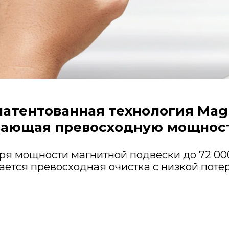
патентованная технология Magl
вающая превосходную мощност
ря мощности магнитной подвески до 72 00
ется превосходная очистка с низкой поте