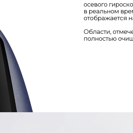
осевого гироско
в реальном вре
отображается н
Области, отме
полностью очи