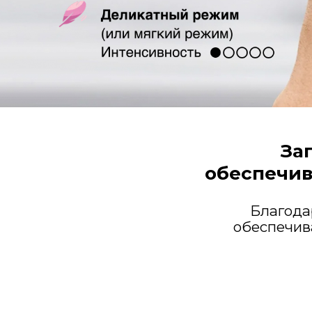
За
обеспечи
Благода
обеспечива