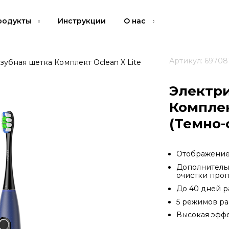
родукты
Инструкции
О нас
Артикул: 69708
зубная щетка Комплект Oclean X Lite
Электри
Комплек
(Темно-
Отображение 
Дополнитель
очистки проп
До 40 дней р
5 режимов ра
Высокая эффе