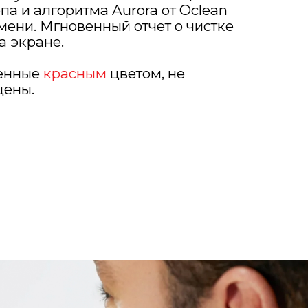
па и алгоритма Aurora от Oclean
мени. Мгновенный отчет о чистке
а экране.
ченные
красным
цветом, не
щены.