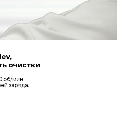
ev,
ь очистки
0 об/мин
рей заряда.